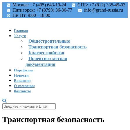
Москва: +7 (495) 643-19-24
СПБ: +7 (812) 335-49-03
Пятигорск: +7 (8793) 36-36-77
info@grand-russia.ru
Пн-Пт: 9:00 - 18:00
Главная
Услуги
Общестроительные
Транспортная безопасность
Благоустройство
Проектно-сметная
документация
Портфолио
Новости
Вакансии
О компании
Контакты
Транспортная безопасность